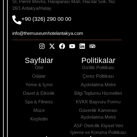
St. Pierre Mevkii, Haraparası Mah. Hacılar Sok. No:
26/1 Antakya/Hatay
+90 (326) 290 00 00
info@themuseumhotelantakya.com
Sayfalar
Politikalar
Otel
Gizlilik Politikası
Odalar
Çerez Politikası
Yeme & İçme
Aydınlatma Metni
Davet & Etkinlik
Bilgi Toplumu Hizmetleri
Spa & Fitness
KVKK Başvuru Formu
Müze
Güvenlik Kamerası
Aydınlatma Metni
Keşfedin
ASF Otelcilik Kişisel Veri
İşleme ve Koruma Politikası